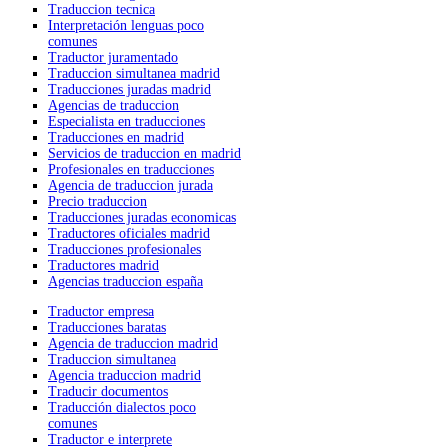
Traduccion tecnica
Interpretación lenguas poco
comunes
Traductor juramentado
Traduccion simultanea madrid
Traducciones juradas madrid
Agencias de traduccion
Especialista en traducciones
Traducciones en madrid
Servicios de traduccion en madrid
Profesionales en traducciones
Agencia de traduccion jurada
Precio traduccion
Traducciones juradas economicas
Traductores oficiales madrid
Traducciones profesionales
Traductores madrid
Agencias traduccion españa
Traductor empresa
Traducciones baratas
Agencia de traduccion madrid
Traduccion simultanea
Agencia traduccion madrid
Traducir documentos
Traducción dialectos poco
comunes
Traductor e interprete