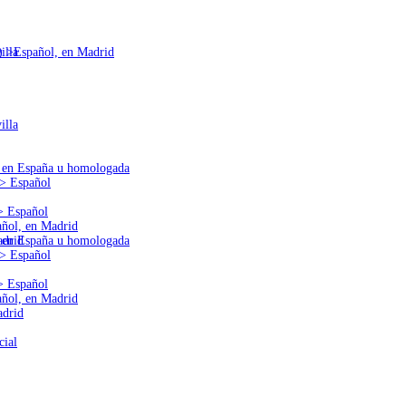
illa
 >Español, en Madrid
illa
en España u homologada
 Español
 Español
l, en Madrid
drid
en España u homologada
 Español
 Español
l, en Madrid
drid
ial