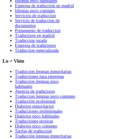
Idiomas poco habituales
Empresa de traduccion en madrid
Idiomas poco comunes
Servicios de traduccion
Servicio de traduccion de
documentos
Presupuesto de traduccion
Traductores en madrid
Traduccion jurada
Empresa de traductores
Traduccion especializada
Lo + Visto
Traduccion lenguas minoritarias
Traducciones para empresas
Traduccion lenguas poco
habituales
Agencia de traductores
Traduccion lenguas poco comunes
Traducción profesional
Dialectos minoritarios
Traducciones profesionales
Dialectos poco habituales
Traducciones tecnicas
Dialectos poco comunes
Tarifas de traduccion
Traducción lenguas minoritarias